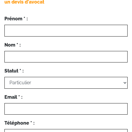
un devis d'avocat
Prénom * :
Nom * :
Statut * :
Email * :
Téléphone * :