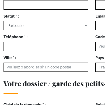
Statut * :
Email 
Téléphone * :
Code 
Ville * :
Pays *
Votre dossier / garde des petit
Objet de la demande * :
Préci