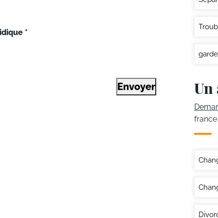
Troub
idique
*
garde
Un 
Envoyer
Demand
france
Chan
Chang
Divor