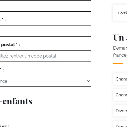
1226
* :
Un 
postal * :
Demand
france
 :
Chan
Chang
s-enfants
Divor
sez :
Divor