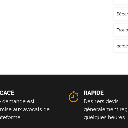
Sépar
Troub
garde
ICACE
RAPIDE
e demande est
Des 1ers devis
smise aux avocats de
généralement reç
lateforme
quelques heures