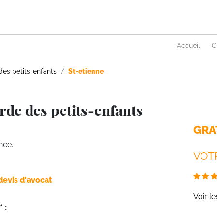
Accueil
C
des petits-enfants
St-etienne
rde des petits-enfants
GRA
nce.
VOTR
devis d'avocat
Voir l
 :