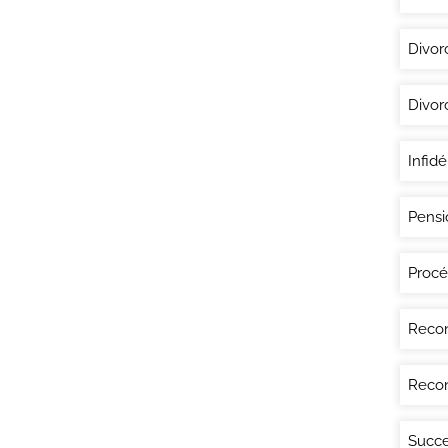
Divor
Divor
Infidé
Pensi
Procé
Recon
Recon
Succe