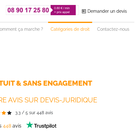
Demander un devis
omment ça marche ?
Catégories de droit
Contactez-nous
TUIT & SANS ENGAGEMENT
E AVIS SUR DEVIS-JURIDIQUE
3.3
/
5
sur
448
avis
es
448
avis