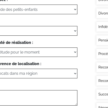
Divor
Infidé
Pensi
té de réalisation :
Procé
rence de localisation :
Recon
Recon
Succe
Sépar