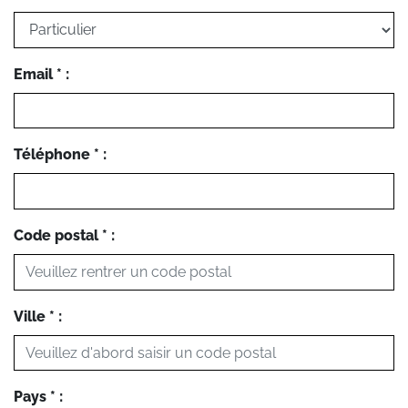
Email * :
Téléphone * :
Code postal * :
Ville * :
Pays * :