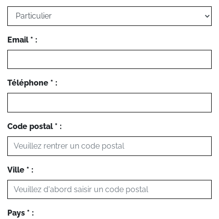
Email * :
Téléphone * :
Code postal * :
Ville * :
Pays * :