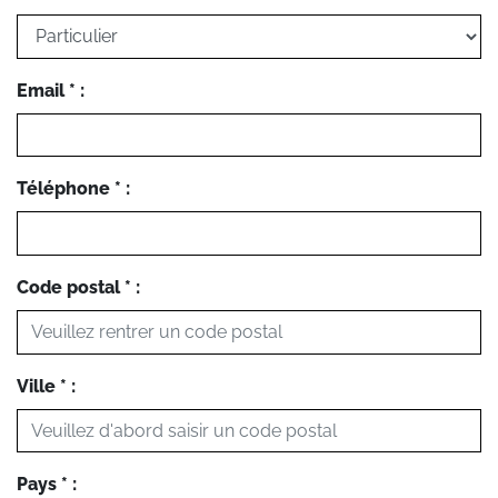
Email * :
Téléphone * :
Code postal * :
Ville * :
Pays * :