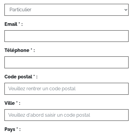
Email * :
Téléphone * :
Code postal * :
Ville * :
Pays * :