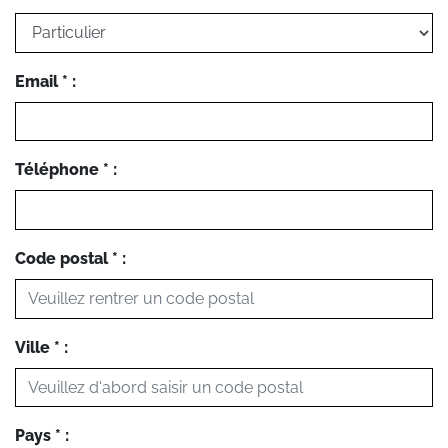
Email * :
Téléphone * :
Code postal * :
Ville * :
Pays * :