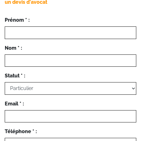
un devis d'avocat
Prénom * :
Nom * :
Statut * :
Email * :
Téléphone * :