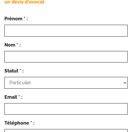
un devis d'avocat
Prénom * :
Nom * :
Statut * :
Email * :
Téléphone * :