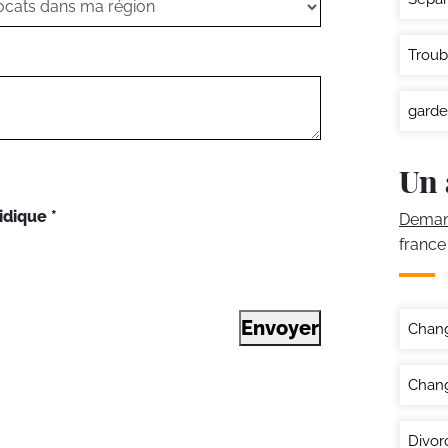
Troub
garde
Un 
idique
*
Demand
france
Envoyer
Chan
Chang
Divor