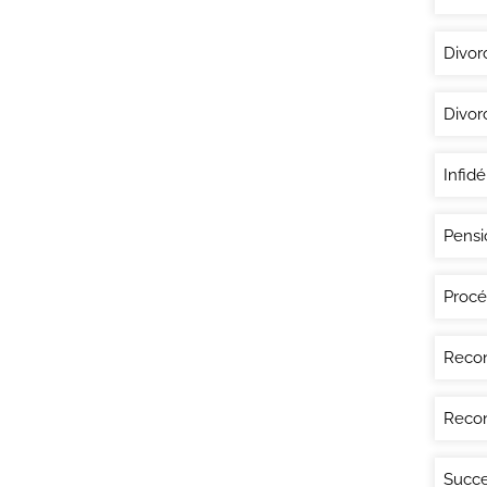
Divor
Divor
Infidé
Pensi
Procé
Recon
Recon
Succe