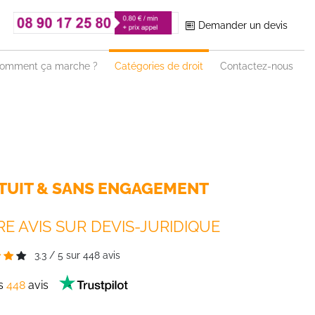
Demander un devis
omment ça marche ?
Catégories de droit
Contactez-nous
TUIT & SANS ENGAGEMENT
E AVIS SUR DEVIS-JURIDIQUE
3.3
/
5
sur
448
avis
es
448
avis