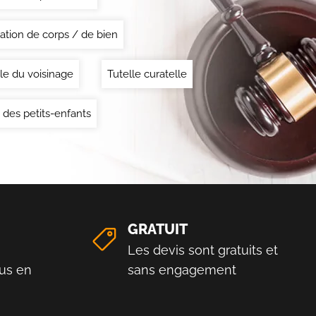
ation de corps / de bien
le du voisinage
Tutelle curatelle
 des petits-enfants
GRATUIT
Les devis sont gratuits et
us en
sans engagement