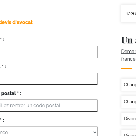
1226
devis d'avocat
Un 
 :
Demand
france
* :
Chan
postal * :
Chang
Divor
 :
Divor