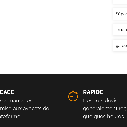
Sépar
Troub
garde
ICACE
RAPIDE
e demande est
Des 1ers devis
smise aux avocats de
généralement reç
lateforme
quelques heures