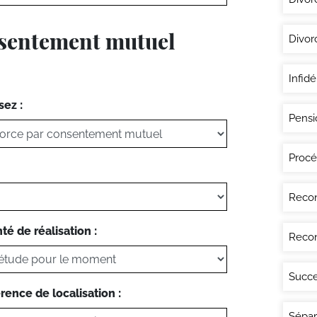
onsentement mutuel
Divor
Infidé
sez :
Pensi
Procé
Recon
té de réalisation :
Recon
Succe
rence de localisation :
Sépar