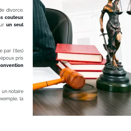
e divorce.
s couteux
our
un seul
 par l'(les)
époux pris
convention
 un notaire
exemple, la