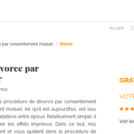
Accueil
C
e par consentement mutuel
Bézier
ivorce par
r
GRA
nce.
VOTR
r la procédure de divorce par consentement
mutuel, tel qu’il est aujourd’hui, est issu
elations entre époux. Relativement simple, il
Voir l
nuer les effets imprévus. Dans ce but, nos
stent et vous guident dans la procédure de