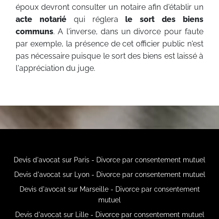
époux devront consulter un notaire afin d'établir un
acte notarié
qui réglera
le sort des biens
communs
. A l'inverse, dans un divorce pour faute
par exemple, la présence de cet officier public n'est
pas nécessaire puisque le sort des biens est laissé à
l'appréciation du juge.
Devis d'avocat sur Paris - Divorce par consentement mutuel
Devis d'avocat sur Lyon - Divorce par consentement mutuel
Devis d'avocat sur Marseille - Divorce par consentement
mutuel
Devis d'avocat sur Lille - Divorce par consentement mutuel