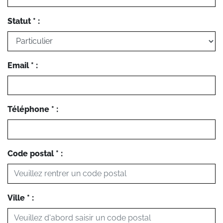
Statut * :
Email * :
Téléphone * :
Code postal * :
Ville * :