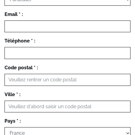
Email * :
Téléphone * :
Code postal * :
Ville * :
Pays * :