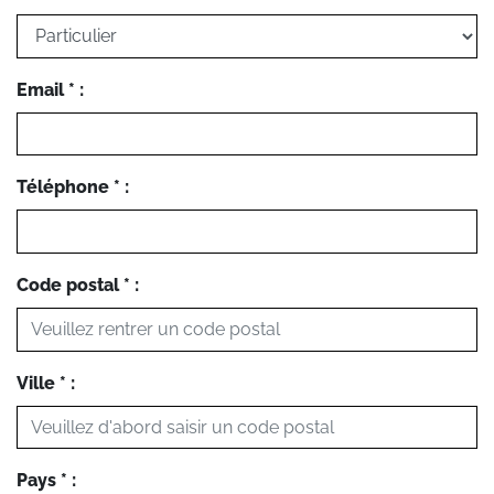
Email * :
Téléphone * :
Code postal * :
Ville * :
Pays * :