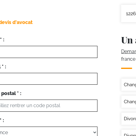
1226
devis d'avocat
Un 
 :
Demand
france
* :
Chan
postal * :
Chang
Divor
 :
Divor