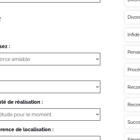
e
Divor
Infidé
sez :
Pensi
Procé
Recon
té de réalisation :
Recon
Succe
rence de localisation :
Sépar