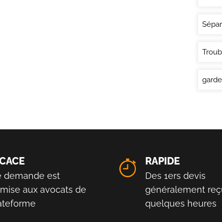
Sépar
Troub
garde
ICACE
RAPIDE
e demande est
Des 1ers devis
smise aux avocats de
généralement reç
lateforme
quelques heures