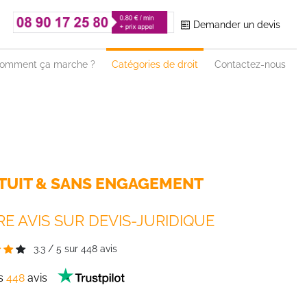
Demander un devis
omment ça marche ?
Catégories de droit
Contactez-nous
TUIT & SANS ENGAGEMENT
E AVIS SUR DEVIS-JURIDIQUE
3.3
/
5
sur
448
avis
es
448
avis