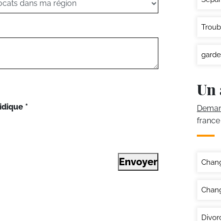
Troub
garde
Un 
idique
*
Demand
france
Envoyer
Chan
Chang
Divor