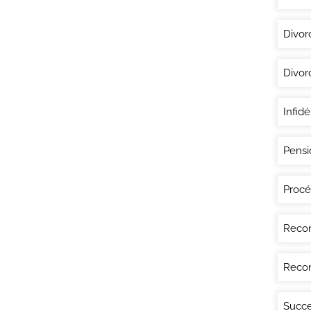
Divor
Divor
Infidé
Pensi
Procé
Recon
Recon
Succe