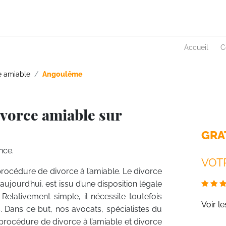
Accueil
C
e amiable
Angoulême
ivorce amiable sur
GRA
nce.
VOTR
 procédure de divorce à l’amiable. Le divorce
aujourd’hui, est issu d’une disposition légale
Relativement simple, il nécessite toutefois
Voir l
s. Dans ce but, nos avocats, spécialistes du
a procédure de divorce à l’amiable et divorce