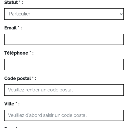
Statut * :
Email * :
Téléphone * :
Code postal * :
Ville * :