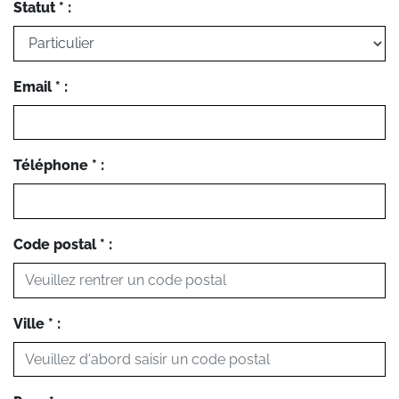
Statut * :
Email * :
Téléphone * :
Code postal * :
Ville * :