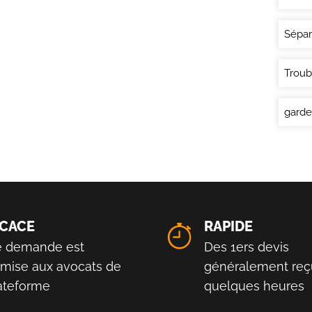
Sépar
Troub
garde
ICACE
RAPIDE
e demande est
Des 1ers devis
smise aux avocats de
généralement reç
lateforme
quelques heures