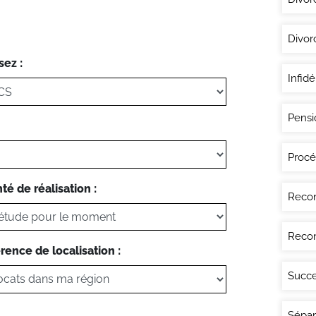
Divor
sez :
Infidé
Pensi
Procé
té de réalisation :
Recon
Recon
rence de localisation :
Succe
Sépar