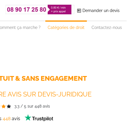
Demander un devis
omment ça marche ?
Catégories de droit
Contactez-nous
TUIT & SANS ENGAGEMENT
E AVIS SUR DEVIS-JURIDIQUE
3.3
/
5
sur
448
avis
es
448
avis