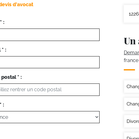
devis d'avocat
1226
 :
Un 
* :
Demand
france
postal * :
Chan
Chang
 :
Divor
Divor