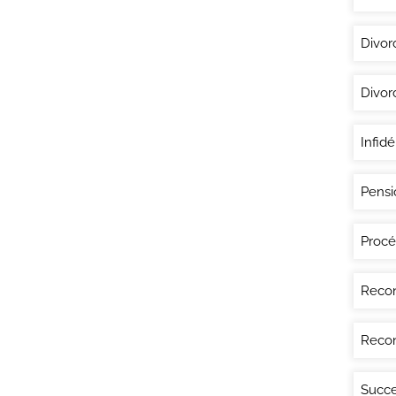
Divor
Divor
Infidé
Pensi
Procé
Recon
Recon
Succe