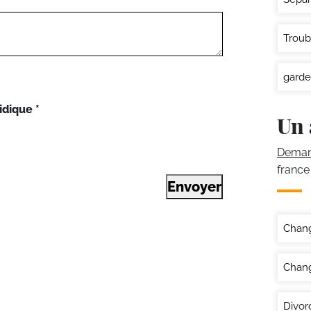
Troub
garde
idique
*
Un 
Demand
france
Envoyer
Chan
Chang
Divor