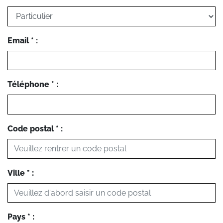
Email * :
Téléphone * :
Code postal * :
Ville * :
Pays * :