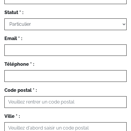
Statut * :
Email * :
Téléphone * :
Code postal * :
Ville * :