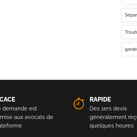
Sépar
Troub
garde
ICACE
RAPIDE
e demande est
Des 1ers devis
smise aux avocats de
généralement reç
lateforme
quelques heures