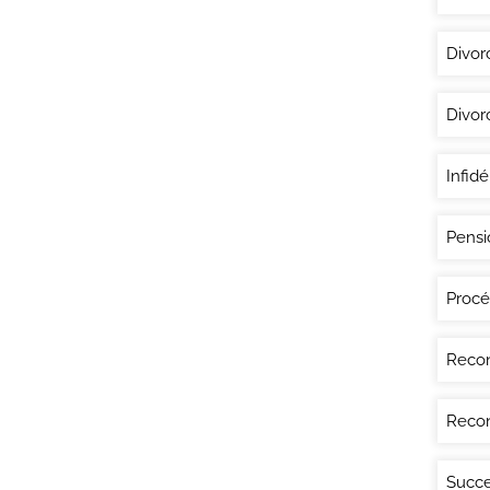
Divor
Divor
Infidé
Pensi
Procé
Recon
Recon
Succe