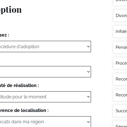
option
Divor
Infidé
sez :
Pensi
Procé
Recon
té de réalisation :
Recon
rence de localisation :
Succe
Sépar