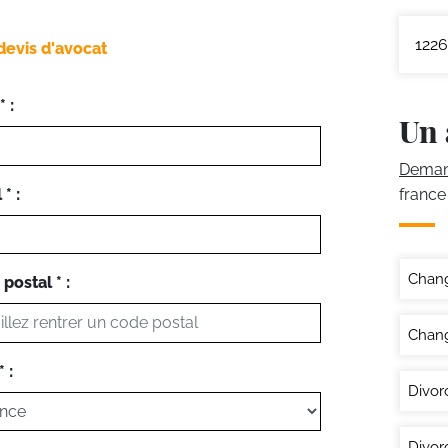
1226
devis d'avocat
 :
Un 
Demand
* :
france
Chan
postal * :
Chang
 :
Divor
Divor