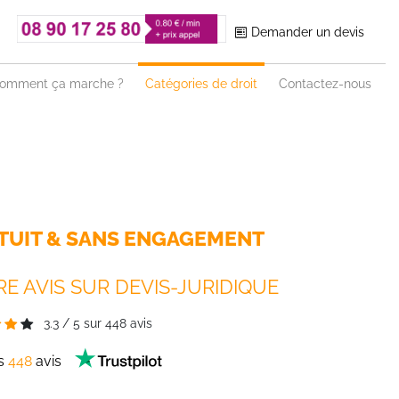
Demander un devis
omment ça marche ?
Catégories de droit
Contactez-nous
TUIT & SANS ENGAGEMENT
E AVIS SUR DEVIS-JURIDIQUE
3.3
/
5
sur
448
avis
es
448
avis