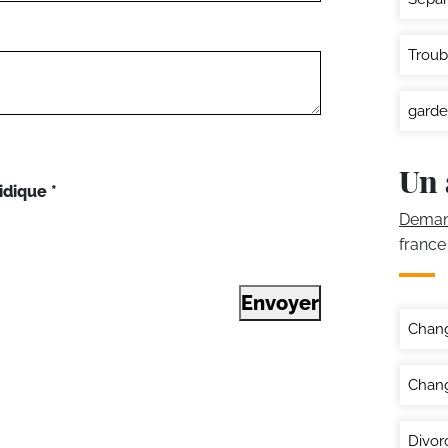
Troub
garde
Un 
idique
*
Demand
france
Envoyer
Chan
Chang
Divor