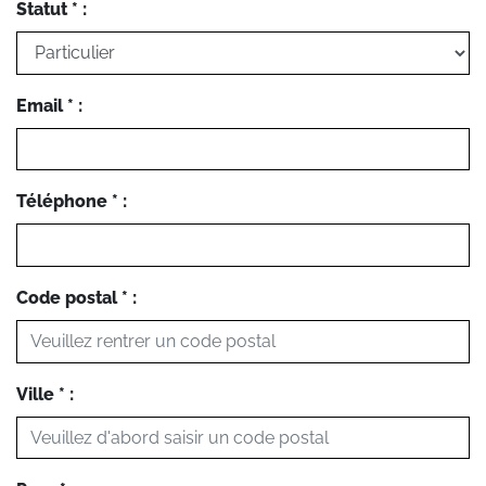
Statut * :
Email * :
Téléphone * :
Code postal * :
Ville * :