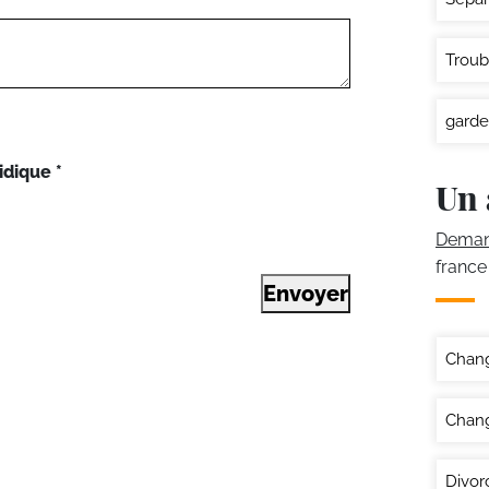
Troub
garde
idique
*
Un 
Demand
france
Envoyer
Chan
Chang
Divor