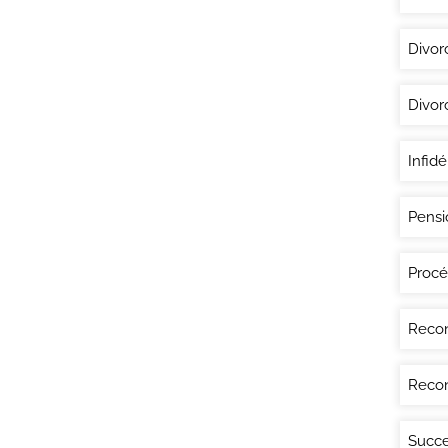
Divor
Divor
Infidé
Pensi
Procé
Recon
Recon
Succe