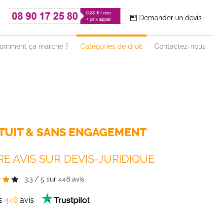
Demander un devis
omment ça marche ?
Catégories de droit
Contactez-nous
TUIT & SANS ENGAGEMENT
E AVIS SUR DEVIS-JURIDIQUE
3.3
/
5
sur
448
avis
es
448
avis