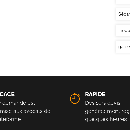
Sépar
Troub
garde
ICACE
RAPIDE
e demande est
Des 1ers devis
smise aux avocats de
généralement reç
lateforme
quelques heures