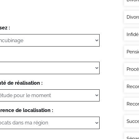
Divor
sez :
Infidé
Pensi
Procé
té de réalisation :
Recon
Recon
rence de localisation :
Succe
Sépar