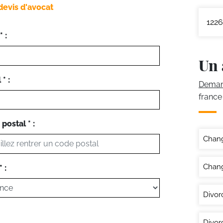
devis d'avocat
1226
 :
Un 
* :
Demand
france
postal * :
Chan
Chang
 :
Divor
Divor