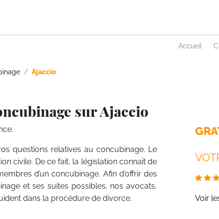
Accueil
C
binage
Ajaccio
oncubinage sur Ajaccio
GRA
nce.
 vos questions relatives au concubinage. Le
VOTR
 civile. De ce fait, la législation connait de
membres d’un concubinage. Afin d’offrir des
nage et ses suites possibles, nos avocats,
 guident dans la procédure de divorce.
Voir l