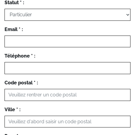
Statut * :
Email * :
Téléphone * :
Code postal * :
Ville * :