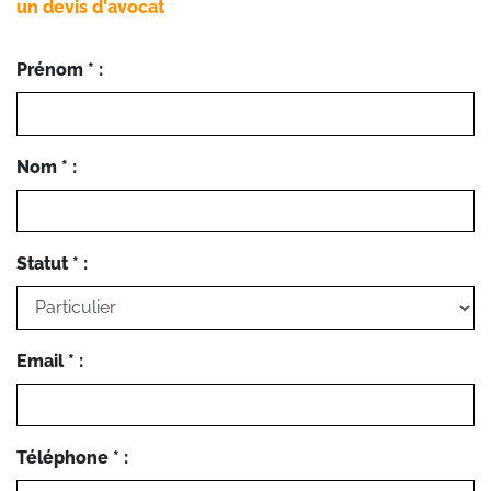
un devis d'avocat
Prénom * :
Nom * :
Statut * :
Email * :
Téléphone * :