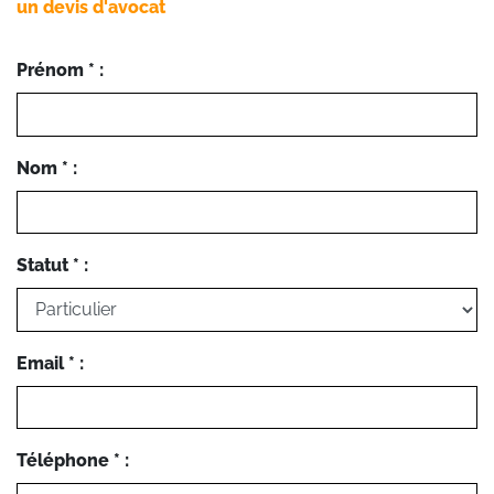
un devis d'avocat
Prénom * :
Nom * :
Statut * :
Email * :
Téléphone * :