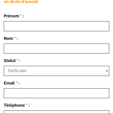
un devis d'avocat
Prénom * :
Nom * :
Statut * :
Email * :
Téléphone * :