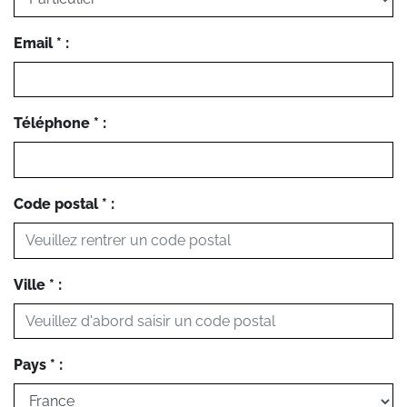
Email * :
Téléphone * :
Code postal * :
Ville * :
Pays * :