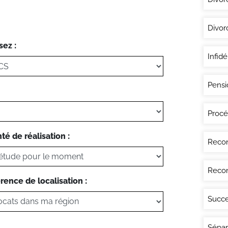
Divor
sez :
Infidé
Pensi
Procé
té de réalisation :
Recon
Recon
rence de localisation :
Succe
Sépar