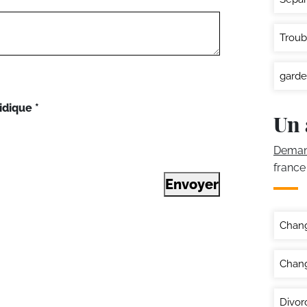
Troub
garde
idique
*
Un 
Demand
france
Envoyer
Chan
Chang
Divor