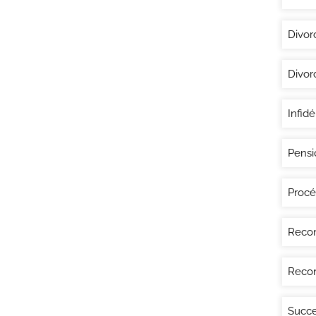
Divor
Divor
Infidé
Pensi
Procé
Recon
Recon
Succe