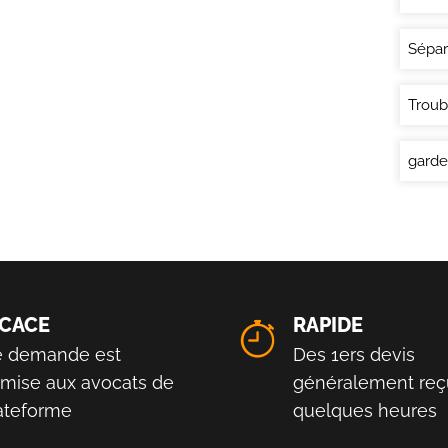
Sépar
Troub
garde
ICACE
RAPIDE
e demande est
Des 1ers devis
smise aux avocats de
généralement reç
lateforme
quelques heures