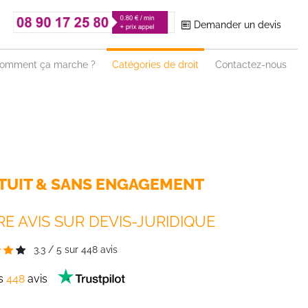
Demander un devis
omment ça marche ?
Catégories de droit
Contactez-nous
TUIT & SANS ENGAGEMENT
E AVIS SUR DEVIS-JURIDIQUE
3.3
/
5
sur
448
avis
es
448
avis