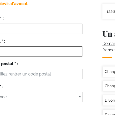
devis d'avocat
1226
 :
Un 
* :
Demand
france
postal * :
Chan
Chang
 :
Divor
Divor