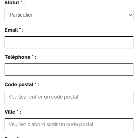
Statut * :
Email * :
Téléphone * :
Code postal * :
Ville * :