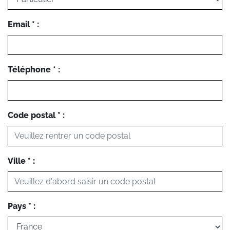
Email * :
Téléphone * :
Code postal * :
Ville * :
Pays * :