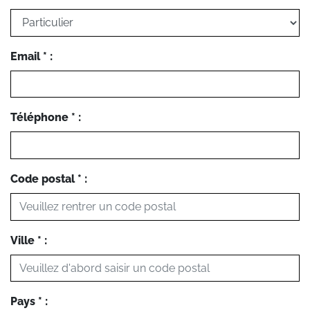
Email * :
Téléphone * :
Code postal * :
Ville * :
Pays * :