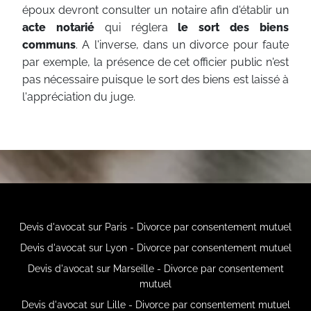
époux devront consulter un notaire afin d'établir un
acte notarié
qui réglera
le sort des biens
communs
. A l'inverse, dans un divorce pour faute
par exemple, la présence de cet officier public n'est
pas nécessaire puisque le sort des biens est laissé à
l'appréciation du juge.
Devis d'avocat sur Paris - Divorce par consentement mutuel
Devis d'avocat sur Lyon - Divorce par consentement mutuel
Devis d'avocat sur Marseille - Divorce par consentement
mutuel
Devis d'avocat sur Lille - Divorce par consentement mutuel