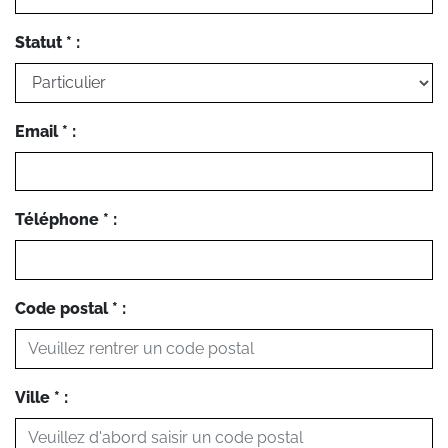
Statut * :
Email * :
Téléphone * :
Code postal * :
Ville * :