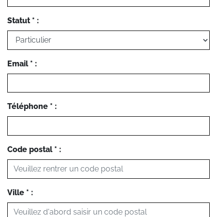
Statut * :
Email * :
Téléphone * :
Code postal * :
Ville * :