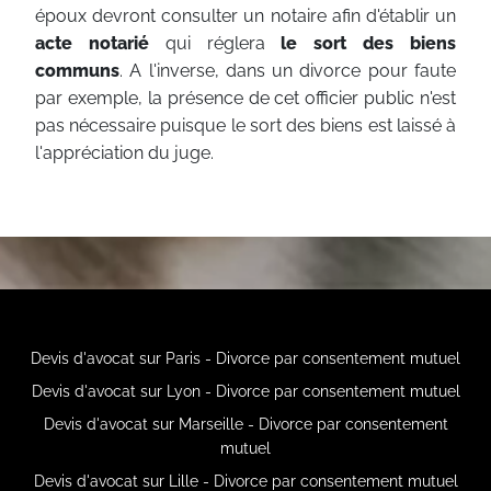
époux devront consulter un notaire afin d'établir un
acte notarié
qui réglera
le sort des biens
communs
. A l'inverse, dans un divorce pour faute
par exemple, la présence de cet officier public n'est
pas nécessaire puisque le sort des biens est laissé à
l'appréciation du juge.
Devis d'avocat sur Paris - Divorce par consentement mutuel
Devis d'avocat sur Lyon - Divorce par consentement mutuel
Devis d'avocat sur Marseille - Divorce par consentement
mutuel
Devis d'avocat sur Lille - Divorce par consentement mutuel