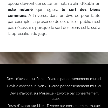
époux devront consulter un notaire afin d'établir un
acte notarié
qui réglera
le sort des biens
communs
. A l'inverse, dans un divorce pour faute
par exemple, la présence de cet officier public n'est
pas nécessaire puisque le sort des biens est laissé à
l'appréciation du juge.
Devis d'avocat sur Paris - Divorce par consentement mutuel
Devis d'avocat sur Lyon - Divorce par consentement mutuel
Devis d'avocat sur Marseille - Divorce par consentement
mutuel
Devis d'avocat sur Lille - Divorce par consentement mutuel