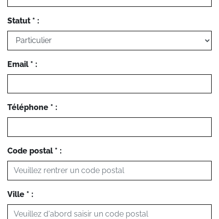
Statut * :
Email * :
Téléphone * :
Code postal * :
Ville * :