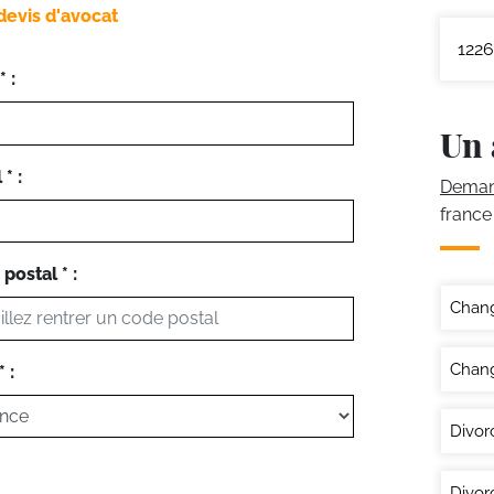
devis d'avocat
1226
 :
Un 
* :
Demand
france
postal * :
Chan
Chang
 :
Divor
Divor