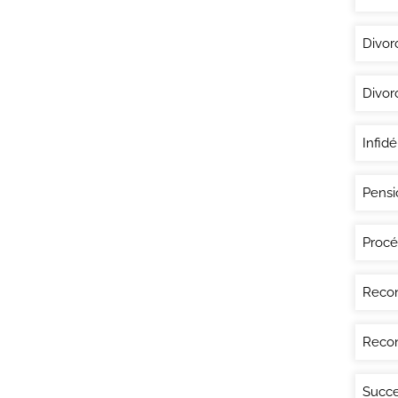
Divor
Divor
Infidé
Pensi
Procé
Recon
Recon
Succe