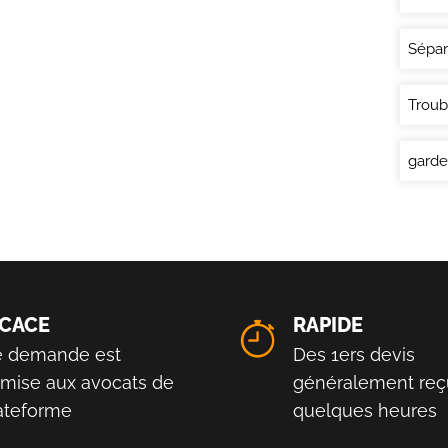
Sépar
Troub
garde
ICACE
RAPIDE
e demande est
Des 1ers devis
smise aux avocats de
généralement reç
lateforme
quelques heures