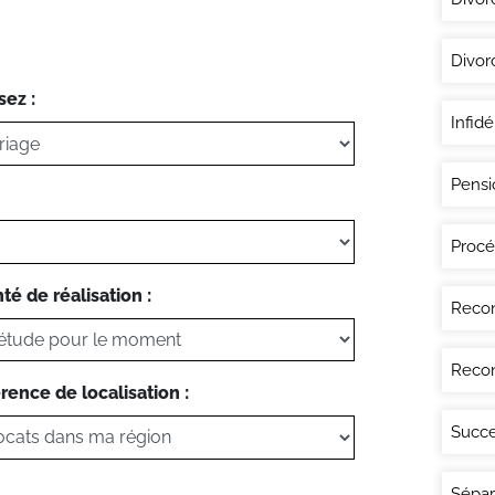
Divor
sez :
Infidé
Pensi
Procé
té de réalisation :
Recon
Recon
rence de localisation :
Succe
Sépar