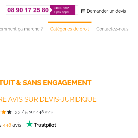
Demander un devis
omment ça marche ?
Catégories de droit
Contactez-nous
TUIT & SANS ENGAGEMENT
E AVIS SUR DEVIS-JURIDIQUE
3.3
/
5
sur
448
avis
es
448
avis