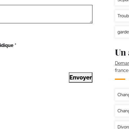
Troub
garde
idique
*
Un 
Demand
france
Envoyer
Chan
Chang
Divor