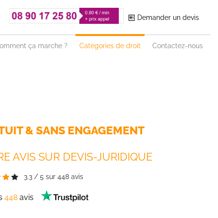
Demander un devis
omment ça marche ?
Catégories de droit
Contactez-nous
TUIT & SANS ENGAGEMENT
E AVIS SUR DEVIS-JURIDIQUE
3.3
/
5
sur
448
avis
es
448
avis