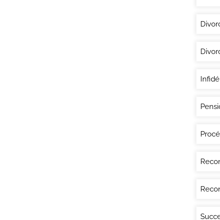
Divor
Divor
Infidé
Pensi
Procé
Recon
Recon
Succe