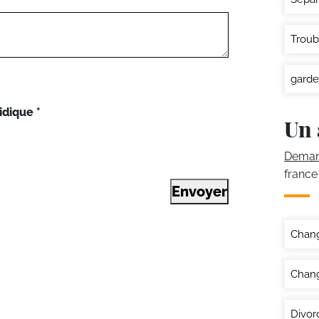
Troub
garde
idique
*
Un 
Demand
france
Envoyer
Chan
Chang
Divor