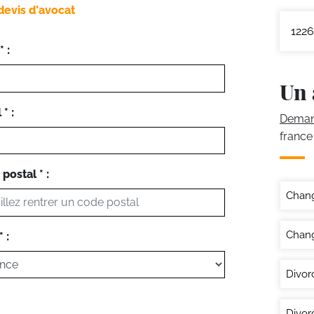
devis d'avocat
1226
 :
Un 
* :
Demand
france
postal * :
Chan
Chang
 :
Divor
Divor