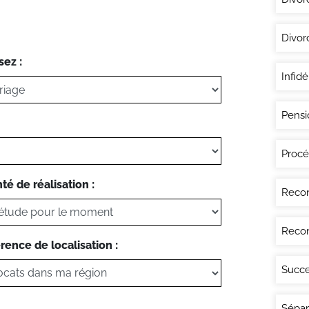
Divor
sez :
Infidé
Pensi
Procé
té de réalisation :
Recon
Recon
rence de localisation :
Succe
Sépar