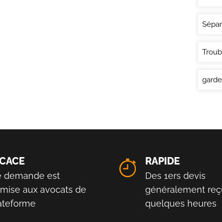
Sépar
Troub
garde
ICACE
RAPIDE
e demande est
Des 1ers devis
smise aux avocats de
généralement reç
lateforme
quelques heures