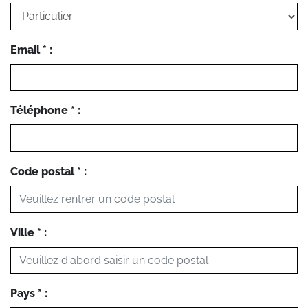
Email * :
Téléphone * :
Code postal * :
Ville * :
Pays * :