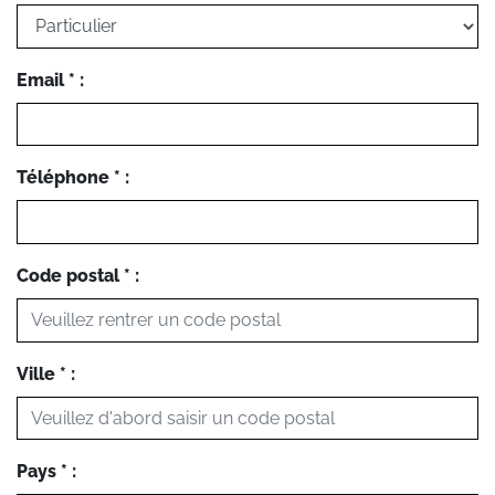
Email * :
Téléphone * :
Code postal * :
Ville * :
Pays * :