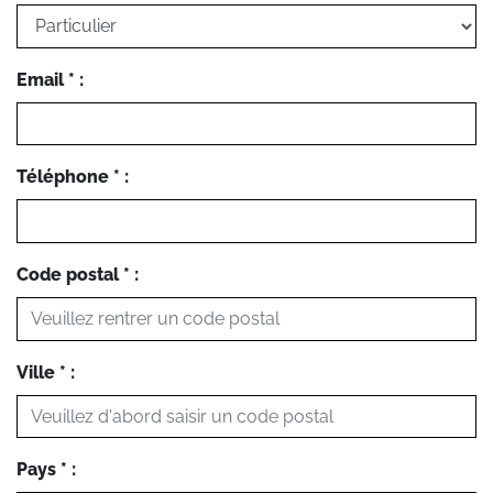
Email * :
Téléphone * :
Code postal * :
Ville * :
Pays * :