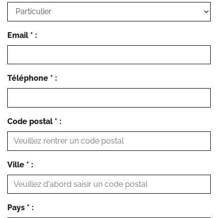
Email * :
Téléphone * :
Code postal * :
Ville * :
Pays * :