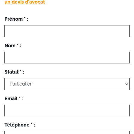
un devis d'avocat
Prénom * :
Nom * :
Statut * :
Email * :
Téléphone * :