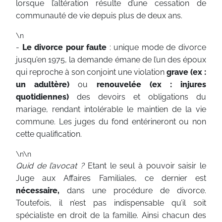
lorsque l’altération résulte d’une cessation de
communauté de vie depuis plus de deux ans.
\n
-
Le divorce pour faute
: unique mode de divorce
jusqu’en 1975, la demande émane de l’un des époux
qui reproche à son conjoint une violation
grave (ex :
un adultère)
ou
renouvelée (ex : injures
quotidiennes)
des devoirs et obligations du
mariage, rendant intolérable le maintien de la vie
commune. Les juges du fond entérineront ou non
cette qualification.
\n\n
Quid de l’avocat ?
Etant le seul à pouvoir saisir le
Juge aux Affaires Familiales, ce dernier est
nécessaire,
dans une procédure de divorce.
Toutefois, il n’est pas indispensable qu’il soit
spécialiste en droit de la famille. Ainsi chacun des