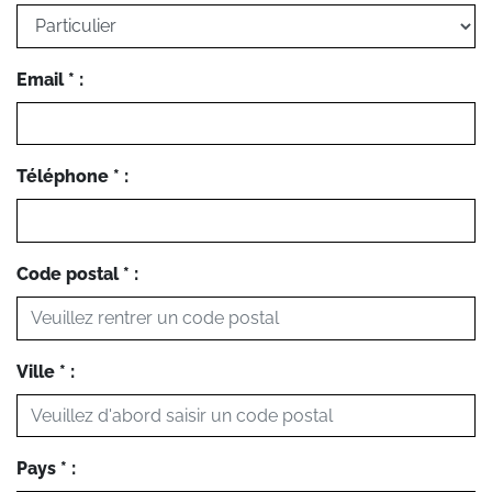
Email * :
Téléphone * :
Code postal * :
Ville * :
Pays * :