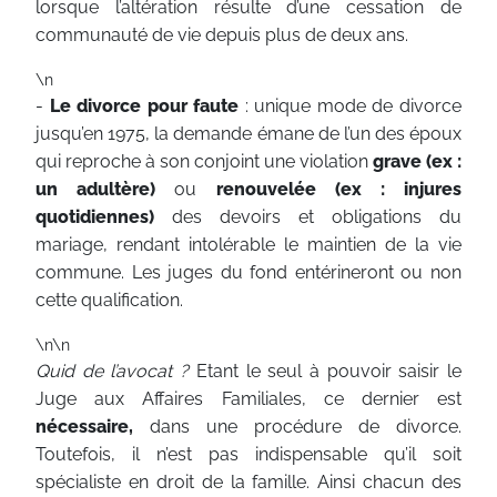
lorsque l’altération résulte d’une cessation de
communauté de vie depuis plus de deux ans.
\n
-
Le divorce pour faute
: unique mode de divorce
jusqu’en 1975, la demande émane de l’un des époux
qui reproche à son conjoint une violation
grave (ex :
un adultère)
ou
renouvelée (ex : injures
quotidiennes)
des devoirs et obligations du
mariage, rendant intolérable le maintien de la vie
commune. Les juges du fond entérineront ou non
cette qualification.
\n\n
Quid de l’avocat ?
Etant le seul à pouvoir saisir le
Juge aux Affaires Familiales, ce dernier est
nécessaire,
dans une procédure de divorce.
Toutefois, il n’est pas indispensable qu’il soit
spécialiste en droit de la famille. Ainsi chacun des