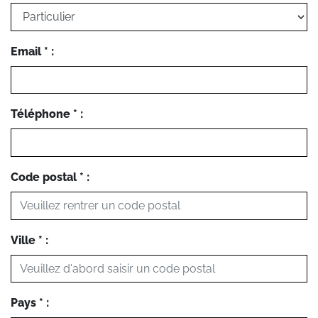
Email * :
Téléphone * :
Code postal * :
Ville * :
Pays * :