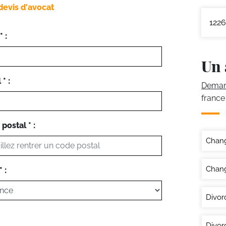
devis d'avocat
1226
 :
Un 
* :
Demand
france
postal * :
Chan
Chang
 :
Divor
Divor