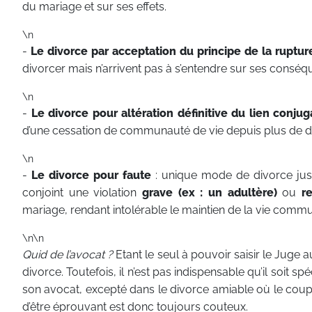
du mariage et sur ses effets.
\n
-
Le divorce par acceptation du principe de la ruptu
divorcer mais n’arrivent pas à s’entendre sur ses conséq
\n
-
Le divorce pour altération définitive du lien conjug
d’une cessation de communauté de vie depuis plus de d
\n
-
Le divorce pour faute
: unique mode de divorce jus
conjoint une violation
grave (ex : un adultère)
ou
r
mariage, rendant intolérable le maintien de la vie commu
\n\n
Quid de l’avocat ?
Etant le seul à pouvoir saisir le Juge a
divorce. Toutefois, il n’est pas indispensable qu’il soit sp
son avocat, excepté dans le divorce amiable où le coupl
d’être éprouvant est donc toujours couteux.