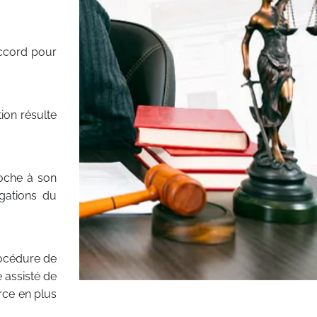
accord pour
ion résulte
oche à son
gations du
océdure de
e assisté de
rce en plus