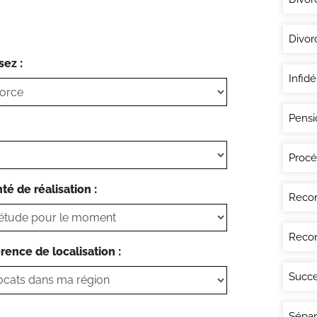
Divor
sez :
Infidé
Pensi
Procé
té de réalisation :
Recon
Recon
rence de localisation :
Succe
Sépar