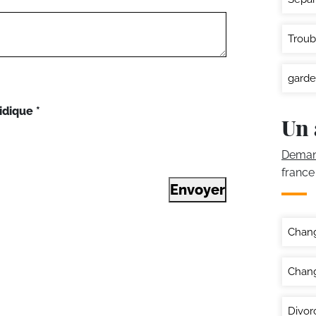
Troub
garde
idique
*
Un 
Demand
france
Envoyer
Chan
Chang
Divor