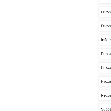
Divor
Divor
Infidé
Pensi
Procé
Recon
Recon
Succe