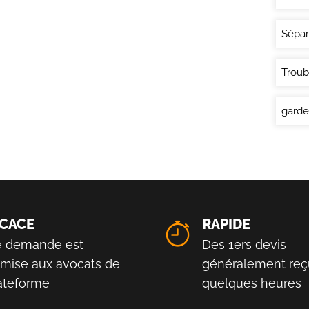
Sépar
Troub
garde
ICACE
RAPIDE
e demande est
Des 1ers devis
smise aux avocats de
généralement reç
lateforme
quelques heures