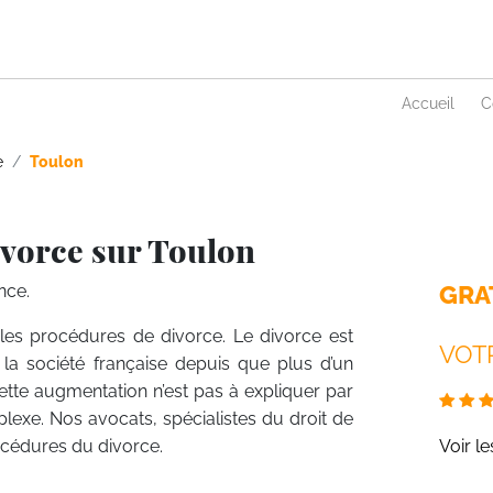
Accueil
C
e
Toulon
ivorce sur Toulon
GRA
nce.
r les procédures de divorce. Le divorce est
VOTR
a société française depuis que plus d’un
ette augmentation n’est pas à expliquer par
plexe. Nos avocats, spécialistes du droit de
rocédures du divorce.
Voir l