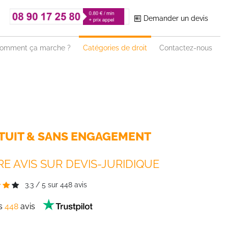
Demander un devis
omment ça marche ?
Catégories de droit
Contactez-nous
TUIT & SANS ENGAGEMENT
E AVIS SUR DEVIS-JURIDIQUE
3.3
/
5
sur
448
avis
es
448
avis