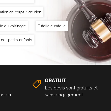
ation de corps / de bien
le du voisinage
Tutelle curatelle
 des petits-enfants
GRATUIT
Les devis sont gratuits et
us en
sans engagement