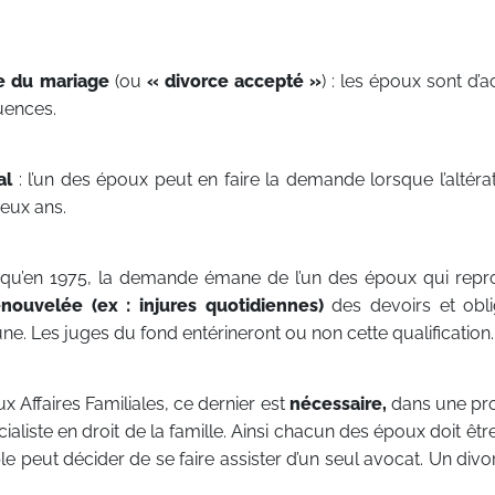
re du mariage
(ou
« divorce accepté »
) : les époux sont d’
uences.
al
: l’un des époux peut en faire la demande lorsque l’altérat
eux ans.
qu’en 1975, la demande émane de l’un des époux qui repr
enouvelée (ex : injures quotidiennes)
des devoirs et obli
ne. Les juges du fond entérineront ou non cette qualification.
ux Affaires Familiales, ce dernier est
nécessaire,
dans une pr
écialiste en droit de la famille. Ainsi chacun des époux doit êtr
e peut décider de se faire assister d’un seul avocat. Un divo