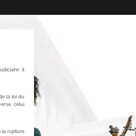
iciaire : il
e la loi du
verse, celui
e la rupture