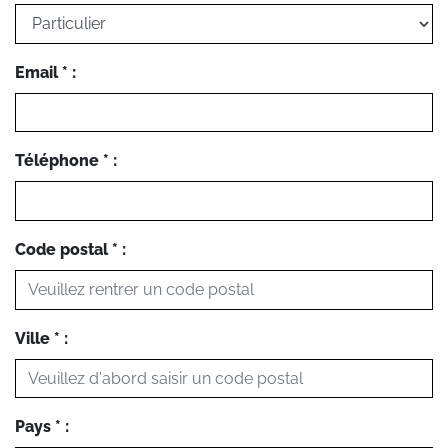
Email * :
Téléphone * :
Code postal * :
Ville * :
Pays * :