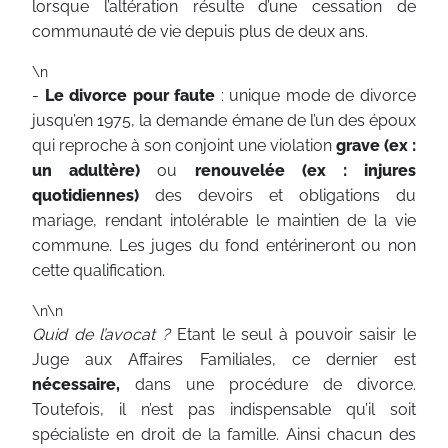
lorsque l’altération résulte d’une cessation de
communauté de vie depuis plus de deux ans.
\n
-
Le divorce pour faute
: unique mode de divorce
jusqu’en 1975, la demande émane de l’un des époux
qui reproche à son conjoint une violation
grave (ex :
un adultère)
ou
renouvelée (ex : injures
quotidiennes)
des devoirs et obligations du
mariage, rendant intolérable le maintien de la vie
commune. Les juges du fond entérineront ou non
cette qualification.
\n\n
Quid de l’avocat ?
Etant le seul à pouvoir saisir le
Juge aux Affaires Familiales, ce dernier est
nécessaire,
dans une procédure de divorce.
Toutefois, il n’est pas indispensable qu’il soit
spécialiste en droit de la famille. Ainsi chacun des