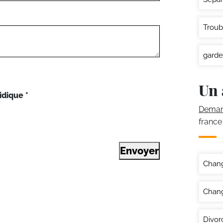
Troub
garde
Un 
idique
*
Demand
france
Envoyer
Chan
Chang
Divor