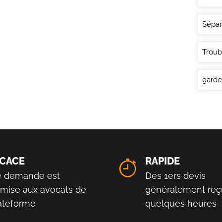
Sépar
Troub
garde
ICACE
RAPIDE
e demande est
Des 1ers devis
smise aux avocats de
généralement reç
lateforme
quelques heures