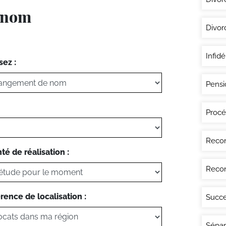
e nom
Divor
Infidé
sez :
Pensi
Procé
Recon
té de réalisation :
Recon
rence de localisation :
Succe
Sépar