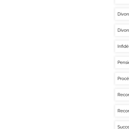
Divor
Divor
Infidé
Pensi
Procé
Recon
Recon
Succe