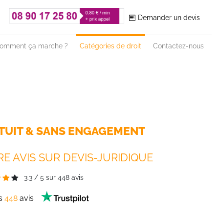
Demander un devis
omment ça marche ?
Catégories de droit
Contactez-nous
TUIT & SANS ENGAGEMENT
E AVIS SUR DEVIS-JURIDIQUE
3.3
/
5
sur
448
avis
es
448
avis