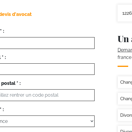
1226
devis d'avocat
 :
Un 
Demand
* :
france
Chan
postal * :
Chang
 :
Divor
Divor