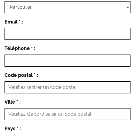
Email * :
Téléphone * :
Code postal * :
Ville * :
Pays * :