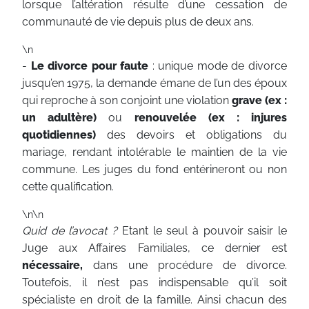
lorsque l’altération résulte d’une cessation de
communauté de vie depuis plus de deux ans.
\n
-
Le divorce pour faute
: unique mode de divorce
jusqu’en 1975, la demande émane de l’un des époux
qui reproche à son conjoint une violation
grave (ex :
un adultère)
ou
renouvelée (ex : injures
quotidiennes)
des devoirs et obligations du
mariage, rendant intolérable le maintien de la vie
commune. Les juges du fond entérineront ou non
cette qualification.
\n\n
Quid de l’avocat ?
Etant le seul à pouvoir saisir le
Juge aux Affaires Familiales, ce dernier est
nécessaire,
dans une procédure de divorce.
Toutefois, il n’est pas indispensable qu’il soit
spécialiste en droit de la famille. Ainsi chacun des