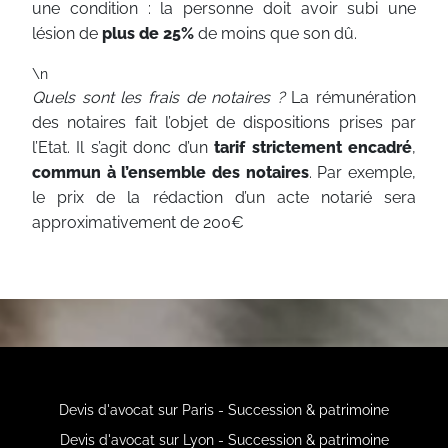
une condition : la personne doit avoir subi une
lésion de
plus de 25%
de moins que son dû.
\n
Quels sont les frais de notaires ?
La rémunération
des notaires fait l’objet de dispositions prises par
l’Etat. Il s’agit donc d’un
tarif strictement encadré
,
commun à l’ensemble des notaires
.
Par exemple,
le prix de la rédaction d’un acte notarié sera
approximativement de 200€
Devis d'avocat sur Paris - Succession & patrimoine
Devis d'avocat sur Lyon - Succession & patrimoine