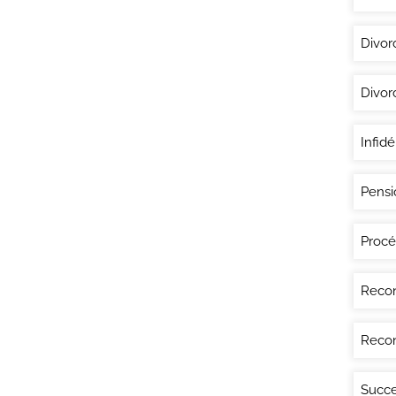
Divor
Divor
Infidé
Pensi
Procé
Recon
Recon
Succe