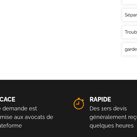
Sépar
Troub
garde
ICACE
RAPIDE
e demande est
Des 1ers devis
smise aux avocats de
généralement reç
lateforme
quelques heures