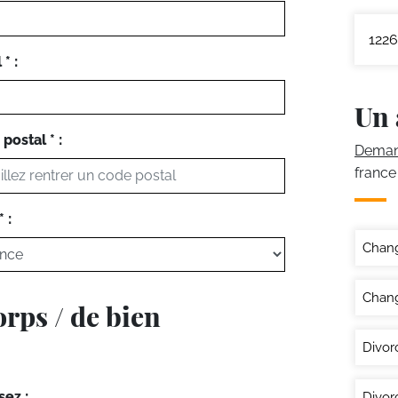
1226
* :
Un 
postal * :
Demand
france
 :
Chan
Chang
orps / de bien
Divor
sez :
Divor