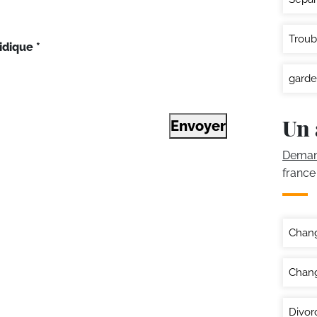
Troub
idique
*
garde
Un 
Envoyer
Demand
france
Chan
Chang
Divor