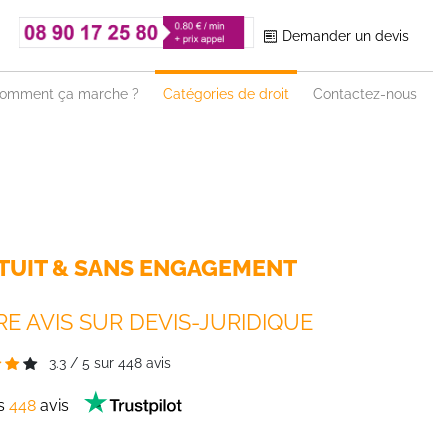
Demander un devis
omment ça marche ?
Catégories de droit
Contactez-nous
TUIT & SANS ENGAGEMENT
E AVIS SUR DEVIS-JURIDIQUE
3.3
/
5
sur
448
avis
es
448
avis