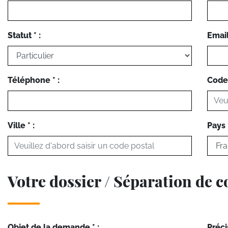
Statut * :
Email 
Téléphone * :
Code 
Ville * :
Pays *
Votre dossier / Séparation de c
Objet de la demande * :
Préci