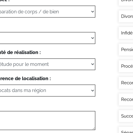
Divor
Infidé
Pensi
té de réalisation :
Procé
rence de localisation :
Recon
Recon
Succe
Sépar