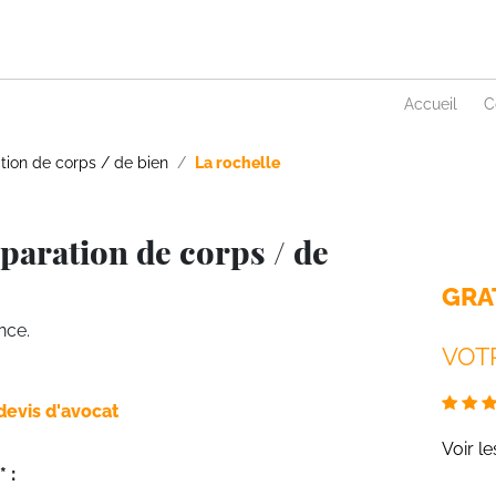
Accueil
C
tion de corps / de bien
La rochelle
paration de corps / de
GRA
nce.
VOTR
devis d'avocat
Voir l
 :